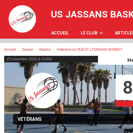
Panneau de gestion des cookies
US JASSANS BAS
ACCUEIL
LE CLUB
ARTICLE
Accueil
Saison
Matchs
Vétérans vs OUEST LYONNAIS BASKET
25 novembre 2025 à 21H00
Ma
8
VÉTÉRANS
Le s